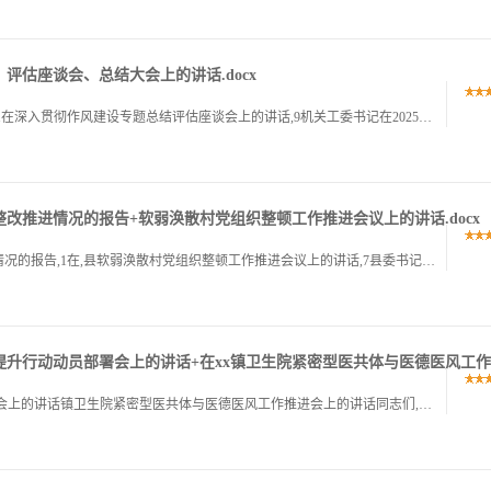
评估座谈会、总结大会上的讲话.docx
1国有企业党委书记在学习教育总结会议上的讲话,1在深入贯彻作风建设专题总结评估座谈会上的讲话,9机关工委书记在2025年作风建设总结大会上的讲话,14国有企业党委书记在学习教育总结会议上的讲话国有企业.
整改推进情况的报告+软弱涣散村党组织整顿工作推进会议上的讲话.docx
1社区党支部关于2025年软弱涣散党组织整改推进情况的报告,1在,县软弱涣散村党组织整顿工作推进会议上的讲话,7县委书记在软弱涣散基层党组织整顿工作会上的讲话,15社区党支部关于社区党支部关于2025.
升行动动员部署会上的讲话+在xx镇卫生院紧密型医共体与医德医风工
1在在,镇卫生院紧密型医共体与医德医风工作推进会上的讲话镇卫生院紧密型医共体与医德医风工作推进会上的讲话同志们,今天,我们在这里召开全院工作推进会,主题鲜明,意义重大,会议聚焦两大核心议题,一是如何纵.