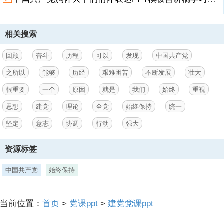
录,01,深入领会坚持思想建党、理论强党的重大意义,02,坚持思想建
党、理论强党的根本遵循,03,坚持思想建党、理论强党需辩证处理好几
对关系,深入领会坚持思想建党、理论强党的重大意义,深入领会坚持思
想建党、理论强党的重大意义,坚持思想建党、理论强党，作为我们党的
相关搜索
鲜明特色和光荣传统，深刻体现了马克思主义政党先进性的本质要求，
构成了习近平总书记关于党的建设的重要思想的重要方面。,深入领会坚
回顾
奋斗
历程
可以
发现
中国共产党
持思想建党、理论强党的重大意
之所以
能够
历经
艰难困苦
不断发展
壮大
3、义,坚持思想建党、理论强党，是百年大党取得历史性成就的根本所
很重要
一个
原因
就是
我们
始终
重视
在,马克思主义政党的先进性，首先体现为思想理论上的先进性，体现为
拥有科学的世界观方法论作为理论基础和行动指南。,马克思主义科学揭
思想
建党
理论
全党
始终保持
统一
示了人类社会发展的一般规律，揭示了资本主义运行的特殊规律，为人
类指明了从必然王国向自由王国飞跃的途径，为人民指明了实现自由和
坚定
意志
协调
行动
强大
解放的道路，也为中国共产党人创造伟大事业提供了“真经”。,我们党要
永葆先进性，就必须坚持用最先进的思想理论来建设和锻造。,自成立以
资源标签
来，我们党之所以能够不断从一个胜利走向另一个胜利，关键一条就在
于始终坚定地把马克思主义写在自己的旗帜上，坚持运用马克思主义观
中国共产党
始终保持
察时代、把握时代、引领时代。从古田
4、会议第一次以党的决议的形式确立“思想建党”基本原则，中国共产党
始终高度重视党的思想建设，既坚定地信仰马克思主义，更以科学而非
当前位置：
首页
>
党课ppt
>
建党党课ppt
教条的态度对待马克思主义，矢志不渝推动马克思主义中国化时代化，
并注重运用理论创新的最新成果来武装自身、推动实践，这才领导中国