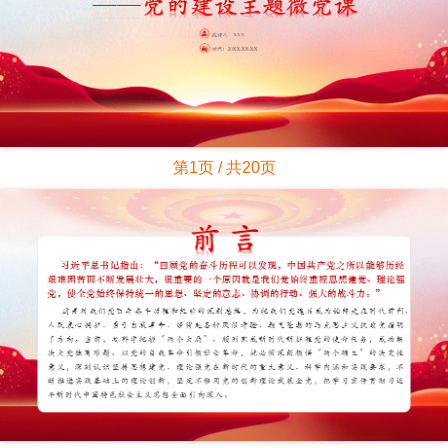
第1页 / 共20页