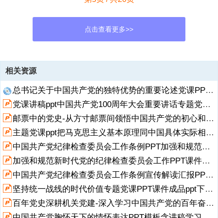
点击查看更多>>
资源描述
相关资源
1、坚持思想建党、理论强党,党的建设主题微党课,前 言,习近平总书记
总书记关于中国共产党的独特优势的重要论述党课PPT模板含讲稿.pptx
指出：“回顾党的奋斗历程可以发现，中国共产党之所以能够历经艰难
困苦而不断发展壮大，很重要的一个原因就是我们党始终重视思想建
党课讲稿ppt中国共产党100周年大会重要讲话专题党课人民性是中国共产党最鲜明的底色党课PPT模板.pptx
党、理论强党，使全党始终保持统一的思想、坚定的意志、协调的行
邮票中的党史-从方寸邮票间领悟中国共产党的初心和使命专题教育微党课PPT课件成品ppt下载.pptx
动、强大的战斗力。”,这是对我们党百年奋斗历程和经验的深刻总结，
为把我们党建设成为始终走在时代前列、人民衷心拥护、勇于自我革
主题党课ppt把马克思主义基本原理同中国具体实际相结合同中华优秀传统文化相结合PPT课件成品ppt下载.pptx
命、经得起各种风浪考验、朝气蓬勃的马克思主义执政党指明了方向。
展开
阅读全文
中国共产党纪律检查委员会工作条例PPT加强和规范新时代党的纪律检查委员会工作党课.pptx
当前，要科学把握“两个大局”、顺利完成新时代新征程党的使命任务，
加强和规范新时代党的纪律检查委员会工作PPT课件成品ppt下载.pptx
成功解决大党独有难题、以党的自我革命引领社会革命，就必须深刻领
悟“两个确立”的决定性意义，深刻认识坚持思
中国共产党纪律检查委员会工作条例宣传解读汇报PPT课件成品ppt下载.pptx
坚持统一战线的时代价值专题党课PPT课件成品ppt下载.pptx
2、想建党、理论强党在新时代的重大意义、科学内涵和实践要求，不
断推进实践基础上的理论创新，坚定不移用党的创新理论武装全党，把
百年党史深耕机关党建-深入学习中国共产党的百年奋斗历程PPT课件成品ppt下载.pptx
学习宣传贯彻习近平新时代中国特色社会主义思想全面引向深入。,目
中国共产党胸怀天下的情怀表达PPT模板含讲稿学习中国共产党百年奋斗的历史经验专题党课课件.pptx