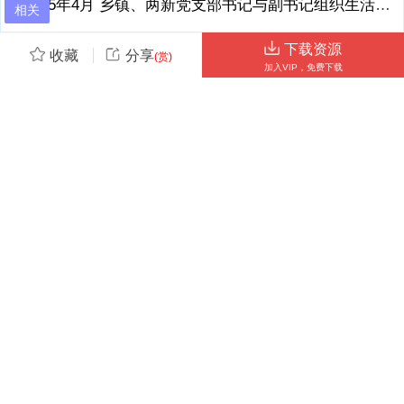
2025年4月 乡镇、两新党支部书记与副书记组织生活会会前谈心谈话材料.docx
学习中心组专题学习习近平总书记高中校长在党委理论学习中心组专题
相关
学习习近平总书记在在 20252025 年全国年全国 两会两会 上重要讲话
精神研讨交流会上的讲上重要讲话精神研讨交流会上的讲话话 同志们：
下载资源
收藏
分享
(赏)
在全国上下深入贯彻落实党的二十届三中全会精神、全面推进中国式现
相关搜索
加入VIP，免费下载
代化的关键时刻，2025 年全国两会胜利召开。习近平总书记在两会期
间的重要讲话
2025年4月
在理论学习中心组专题学习习近平总书
3、，高屋建瓴、思想深邃、内涵丰富，为我们指明了前进方向、提供
了根本遵循。作为教育工作者，我们肩负着为党育人、为国育才的神圣
资源标签
使命，更应深入学习领会，将其转化为推动学校发展、提升教育质量的
强大动力。下面，结合我校工作实际，我谈几点体会。2 一、深化思想
2025年4月
认识，把握核心要义 思想是行动的先导，理论是实践的指南。习近平总
书记在全国两会上的重要讲话，涉及经济、教育、科技、人才等多个领
域，对我们深刻理解国家发展战略、明确教育工作方向具有重大意义。
当前位置：
首页
>
范文大全
>
工作总结
我们必须深入学习、深刻领会，准确把握其核心要义与精神实质。
（一）领悟科技创新与产业创新融合的战略意义。一是一是强化教育对
科技创新的源头支撑。教育是培养创新人才的摇篮，
【常见问题】
4、是科技创新的基础。我们要坚持教育、科技、人才一起抓，优化课
程设置，注重培养学生的科学思维、创新精神和实践能力。加强科学教
【不能登录】手机号、微信、QQ是不同的独立账号，账号
育，增加实验课程比重，让学生在实践中探索科学奥秘，激发创新兴
信息不互通；请用付费时的账号登录。
趣。积极开展科技创新活动，组织学生参加各类科技竞赛，为学生提供