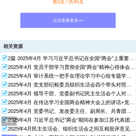
第5页 / 共45页
点击查看更多>>
资源描述
相关资源
1、 1 高中校长在党委理论学习中心组专题学习习近平总书记在高中校
2篇 2025年4月 学习习近平总书记在全国“两会”上重要讲话精神的心得体会.docx
长在党委理论学习中心组专题学习习近平总书记在 20252025 年全国年
全国 两会两会 上重要上重要讲话精神研讨交流会上的讲话讲话精神研
2025年4月 党员干部学习贯彻全国“两会”精神心得体会（政法委书记、基层法院干部、基层公安干警）.doc
讨交流会上的讲话 检察长在理论学习中心组专题学习习近平总书记在检
2025年4月 审计系统一把手在理论学习中心组专题学习全国“两会”精神研讨交流会上的讲话.docx
察长在理论学习中心组专题学习习近平总书记在 20252025 年全国“两
会”上重要讲话年全国“两会”上重要讲话精神研讨交流会上的发言精神研
2025年4月 党支部纪检委员组织生活会四个带头对照检查发言材料.docx
讨交流会上的发言 常务副部长在宣传部理论学习中心组专题学习习近平
展开
阅读全文
2025年4月 领导干部、党委副书记民主生活会个人对照检查发言材料（含反面典型案例剖析情况四个带头）.docx
总书记在常务副部长在宣传部理论学习中心组专题学习习近平总书记在
2025年4月 在传达学习全国两会精神大会上的讲话+党委书记在供电公司理论学习中心组专题学习上的讲话.docx
20252025 年全国年全国 两会两会 上上重要讲话精神研讨交流会上的
2025年4月 党委书记、发改委主任、副局长、共青团副书记在团市委理论学习中心组专题学习全国“两会”精神研讨交流会上的发言.docx
2、讲话重要讲话精神研讨交流会上的讲话 妇联主席在理论学习中心组
2025年4月 习近平总书记”两会“期间在参加江苏代表团审议时的重要讲话精神学习体会.docx
专题学习习近平总书记在妇联主席在理论学习中心组专题学习习近平总
举报
书记在 20252025 年全国年全国 两会两会 上的重要讲上的重要讲话精
2025年4月民主生活会、组织生活会之间互相批评意见建议汇总.docx
神研讨交流会上的讲话话精神研讨交流会上的讲话 高中校长在党委理论