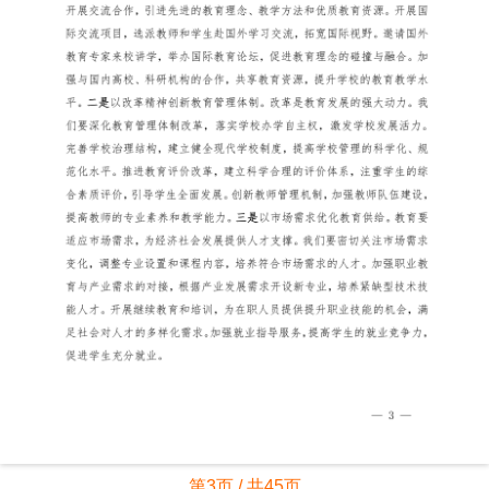
第3页 / 共45页