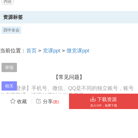
内容
行，农
3、村形势明显好转。农业获得丰收，农副产品显著增长，城乡市场十
资源标签
分活跃，出现了多年来少见的购销两旺景象。,十一届四中全会召开,今
天，我们评价十一届三中全会是划时代的“伟大历史转折”，但真正置身
四中全会
事内，这一转折来得并不容易。三中全会后，也有人还在争论、观望、
迟疑。各地政策落实的情况很不平衡，落实的程度也不尽相同，一些地
方的积极性还没有调动起来。,四中全会吸收各方意见，总结经验，对草
当前位置：
首页
>
党课ppt
>
微党课ppt
案作了必要的修改完善，传递改革的坚定决心。农村改革由此提速。决
定提出了25条政策措施，其中“社员自留地、自留畜、家庭副业和农村
集市贸易应予鼓励扶持”等，为日后改革农产品流通体制、废除统购派
举报
购制度，埋下了伏笔。会上总结的许多经验
【常见问题】
4、，“一定要按自然规律和经济规律办事，按照群众利益办事”“一定要
相关
【不能登录】手机号、微信、QQ是不同的独立账号，账号
坚定不移地执行以农业为基础的方针”“各项建设事业的发展，首先要考
信息不互通；请用付费时的账号登录。
虑农业的负担能力”等，直到今天依然是我们党领导经济工作的重要原
下载资源
收藏
分享
则。,2,1985年9月，十二届四中全会,“七五”计划,农村改革取得了巨大成
(赏)
【更多问题】请将您的用户ID或付款订单号截图（打开微信
加入VIP，免费下载
功，农业生产迅速恢复，乡镇企业异军突起，城市经济改革拉开序幕。,
或支付宝付款记录，展开“账单详情”）+问题发给客服QQ：
是新中国成立以来经济发展最具活力的时期之一,然而到1984年底，出
138201848（
现“经济过热”迹象，工业增速过快，投资猛增，物价上涨。通过制定“七
点击查看更多问答...
）
五”计划，加强宏观调控、为改革创造稳定环境，成为十二届四中全会
中天文库（
www.1608.cn
）由
中天网络
提供支持
的重要任务。会议讨论并原则通过了中共中央关于制定国民经济和社会