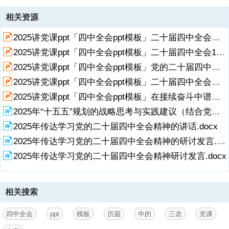
资源描述
相关资源
1、历届四中全会中的“三农”,二十届四中全会将审议中共中央关于制定
2025讲党课ppt「四中全会ppt模板」二十届四中全会主要议程党课ppt模板「带完整内容」.pptx
国民经济和社会发展第十五个五年规划的建议,10月20日至23日,党的二
十届四中全会在北京召开。这次会议之所以受到各方广泛关注，因为它
2025讲党课ppt「四中全会ppt模板」二十届四中全会10月20日至23日召开党课ppt模板「带完整内容」.pptx
将对未来五年，中国经济和社会发展的走向有一个系统性描绘，会上将
2025讲党课ppt「四中全会ppt模板」党的二十届四中全会前瞻党课ppt模板【含完整内容】.pptx
审议中共中央关于制定国民经济和社会发展第十五个五年规划的建议。
这一走向，不仅关乎中国，也会影响世界；不仅表现在国家宏观叙事
2025讲党课ppt「四中全会ppt模板」二十届四中全会开启中国经济新篇章党课ppt模板【含完整内容】.pptx
上，也直接关系到亿万老百姓具体细微的生活。党的二十届四中全会会
展开
阅读全文
2025讲党课ppt「四中全会ppt模板」在接续奋斗中谱写中国式现代化新篇章二十届四中全会主题党课ppt模板【含完整内容】.pptx
期4天，从10月20日到23日。回顾历届四中全会，从召开时间上看，多
2025年“十五五”规划的战略思考与实践建议（结合党的二十届四中全会精神）.docx
处于承上启下的关键年份。具体时间大多在9月份，十八大以来的三届
都在10月份。从主题来看，涉及
2025年传达学习党的二十届四中全会精神的讲话.docx
2025年传达学习党的二十届四中全会精神的研讨发言.docx
2、经济发展、党内建设、人事调整等关系党和国家发展的重大主题，
会议的主题和重要决定也都具有重大的历史意义。历届四中全会上，出
2025年传达学习党的二十届四中全会精神研讨发言.docx
台了许多对“三农”产生深远影响的重大决策。在这会期等待时刻，先一
起来回顾一下历届四中全会中的“三农”。,前 言,目录,十一届四中全会,十
二届四中全会,十六届四中全会,十八届四中全会,十九届四中全会,1,1979
相关搜索
年9月，十一届四中全会,坚定决心，改革提速,1979年9月25日至28日，
十一届四中全会召开，正式通过了中共中央关于加快农业发展若干问题
的决定。之所以强调“正式”，是因为在1978年12月的十一届三中全会
四中全会
ppt
模板
历届
中的
三农
党课
上，就已经拿出了这份决定的草案。经过9个月全国各地的讨论、试