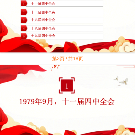
第3页 / 共18页