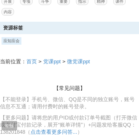
开展
专项
斗争
重要
指示
精神
课件
标准，同时明确规定，
内容
3、对于不具有“为非作恶、欺压百姓”特征，单纯为牟取不法经济利益而
实施的违法犯罪，或者因民间纠纷而引发以及其他确属事出有因的违法
资源标签
犯罪活动，不应作为恶势力案件处理。,执法标准,关于办理恶势力刑事
案件等4个意见,明确法律政策界限依法严惩黑恶势力,“在法律意义 上，
恶势力犯罪集团与黑社会性质组织是两种不同的犯罪行为，犯罪性质不
应知应会
同，法律后果也不同，不能将二者混同。,姜伟介绍，刑法第二百九十四
条专规定了组织、领导、参加黑社会性质组织罪，并设置了相应的刑
罚，所以黑社会性质组织是-种独立的犯罪行为，而恶势力并不是一个
当前位置：
首页
>
党课ppt
>
微党课ppt
法律概念，也不是独立罪名，而是一种共同犯罪的特殊形式，是量刑时
要考虑的从重情节。姜伟表示，在司法实践中认定黑恶势力犯罪要防止
两种倾向，既不能将恶势力犯罪拔高” 定为黑社会性质组织犯罪，也不
能将黑社会性质组织犯罪“降格”处理为恶势力犯罪。,关于办理恶势力刑
【常见问题】
事案件等4个意见,明确法律政策界限依法严惩
【不能登录】手机号、微信、QQ是不同的独立账号，账号
信息不互通；请用付费时的账号登录。
【更多问题】请将您的用户ID或付款订单号截图（打开微信
或支付宝付款记录，展开“账单详情”）+问题发给客服QQ：
举报
138201848（
点击查看更多问答...
）