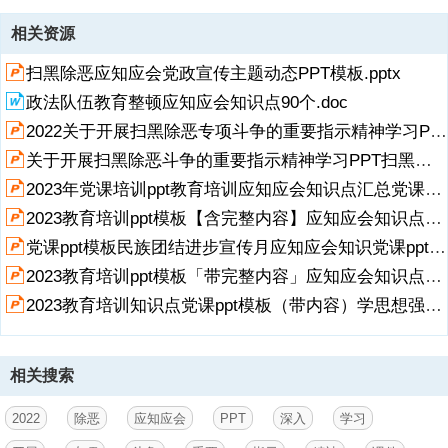
资源描述
相关资源
1、深入学习关于开展扫黑除恶专项斗争的重要指示精神,目
扫黑除恶应知应会党政宣传主题动态PPT模板.pptx
录,CONTENTS,01,02,03,04,关于办理恶势力刑事案件等4个意见,“恶势
力”具体认定标准,扫黑除恶应知应会,“扫黑，务尽，勿以“恶小”而不除,第
政法队伍教育整顿应知应会知识点90个.doc
一部分,关于办理恶势力刑事案件等4个意见,关于办理恶势力刑事案件等
2022关于开展扫黑除恶专项斗争的重要指示精神学习PPT扫黑除恶应知应会PPT课件店日欧诺个.pptx
4个意见,明确法律政策界限依法严惩黑恶势力,4月9日，全国扫黑办首次
新闻发布会召开，向社会公开发布最高人民法院、最高人民检察院、公
关于开展扫黑除恶斗争的重要指示精神学习PPT扫黑除恶应知应会PPT课件【含内容】.pptx
安部、司法部联合印发的,关于办理恶势力刑事案件若干问题的意见,关
展开
阅读全文
2023年党课培训ppt教育培训应知应会知识点汇总党课ppt模板「带完整内容」教育培训知识问答党员学习教育专题课件.pptx
于办理黑恶势力刑事案件中财产处置若干问题的意见,关于办理“套路
2023教育培训ppt模板【含完整内容】应知应会知识点汇总ppt课件知识问答党员学习教育专题课件.pptx
贷”刑事案件若干问题的意见,关于办理实施“软暴力”的刑事案件若干问
题的
党课ppt模板民族团结进步宣传月应知应会知识党课ppt模板「带完整内容」中华民族一家亲 同心共筑中国梦.pptx
2023教育培训ppt模板「带完整内容」应知应会知识点汇总ppt模板党课.pptx
2、意见,“在具体司法实践中， - -线办案人员反映，在恶势力和软暴力
违法犯罪认定，依法打击套路贷 、处置黑恶势力犯罪涉案财产等方面还
2023教育培训知识点党课ppt模板（带内容）学思想强党性重实践建新功知识应知应会课件模板下载.pptx
亟待进一步明确、 细化。”中央政法委秘书长、全国扫黑办主任陈一新
表示。,明确法律政策界限依法严惩黑恶势力,“据统计，到今年3月底，
全国起诉涉黑涉恶犯罪案件1 4226件79018人，依法审判涉黑涉恶案件
相关搜索
成为当前专项斗争极为重要的工作，特别是一些新情况、新问题出现，
对准确适用法律法规，依法严惩黑恶势力违法犯罪提出了更高要
求。”陈一新介绍。,最高法副院长、全国扫黑办副主任姜伟介绍，该意
2022
除恶
应知应会
PPT
深入
学习
见强调要将有无“为非作恶、欺压百姓”特征作为审查判断恶势力的主要