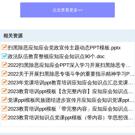
点击查看更多>>
资源描述
相关资源
1、关于开展扫黑除恶专项斗争的重要指示精神,中天文库,关于办理恶势
扫黑除恶应知应会党政宣传主题动态PPT模板.pptx
力刑事案件等4个意见,PART-01,关于开展扫黑除恶专项斗争的重要指示
精神,明确法律政策界限依法严惩黑恶势力,4月9日，全国扫黑办首次新
政法队伍教育整顿应知应会知识点90个.doc
闻发布会召开，向社会公开发布最高人民法院、最高人民检察院、公安
2022扫黑除恶应知应会PPT深入学习开展扫黑除恶专项斗争的重要指示精神PPT课件【含完整内容】.pptx
部、司法部联合印发的,“在具体司法实践中， - -线办案人员反映，在恶
势力和软暴力 违法犯罪认定，依法打击套路贷 、处置黑恶势力犯罪涉
2022关于开展扫黑除恶专项斗争的重要指示精神学习PPT扫黑除恶应知应会PPT课件店日欧诺个.pptx
案财产等方面还亟待进一步明确、 细化。”中央政法委秘书长、全国扫
展开
阅读全文
2023年党课培训ppt教育培训应知应会知识点汇总党课ppt模板「带完整内容」教育培训知识问答党员学习教育专题课件.pptx
黑办主任陈一新表示。,01.,明确法律政策界限依法严惩黑恶势力,“据统
2023教育培训ppt模板【含完整内容】应知应会知识点汇总ppt课件知识问答党员学习教育专题课件.pptx
计，到今年3月底，全国起诉涉黑涉恶犯罪案件14226件79018人，依
党课ppt模板民族团结进步宣传月应知应会知识党课ppt模板「带完整内容」中华民族一家亲 同心共筑中国梦.pptx
2、法审判涉黑涉恶案件成为当前专项斗争极为重要的工作，特别是一
2023教育培训ppt模板「带完整内容」应知应会知识点汇总ppt模板党课.pptx
些新情况、新问题出现，对准确适用法律法规，依法严惩黑恶势力违法
犯罪提出了更高要求。”陈一新介绍。,最高法副院长、全国扫黑办副主
2023教育培训知识点党课ppt模板（带内容）学思想强党性重实践建新功知识应知应会课件模板下载.pptx
任姜伟介绍，该意见强调要将有无“为非作恶、欺压百姓”特征作为审查
判断恶势力的主要标准，同时明确规定，对于不具有“为非作恶、欺压
百姓”特征，单纯为牟取不法经济利益而实施的违法犯罪，或者因民间