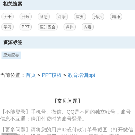
相关搜索
纠纷而引发以及其他确属事出有因的违法犯罪活动，不应作为恶势力案
件处理。,01.,明确法律政策界限依法严惩黑恶势力,“在法律意义 上，恶
势力犯罪集团与黑社会性质组织是两种不同的犯罪行为，犯罪性质不
关于
开展
除恶
斗争
重要
指示
精神
同，法律后果也不同，不能将二者混同
学习
PPT
应知应会
课件
内容
3、。,姜伟介绍，刑法第二百九十四条专规定了组织、领导、参加黑社
会性质组织罪，并设置了相应的刑罚，所以黑社会性质组织是-种独立
资源标签
的犯罪行为，而恶势力并不是一个法律概念，也不是独立罪名，而是一
种共同犯罪的特殊形式，是量刑时要考虑的从重情
应知应会
节。,docerID:4610637,姜伟表示，在司法实践中认定黑恶势力犯罪要
防止两种倾向，既不能将恶势力犯罪拔高” 定为黑社会性质组织犯罪，
也不能将黑社会性质组织犯罪“降格”处理为恶势力犯罪。,01.,明确法律
当前位置：
首页
>
PPT模板
>
教育培训ppt
政策界限依法严惩黑恶势力,01.,加大对黑恶势力实施“软暴力”犯罪的打
击力度,02.,加大对黑恶势力实施“软暴力”犯罪的打击力度,02.,杜航伟表
示，从表现形式上看，“软暴力” 与暴力明显不同，但其危害后果却与传
统暴力犯罪相同，甚至有些造成的后果超过了传统的暴力手法犯罪。司
【常见问题】
法实践中，“软暴力” 侵害的法益主要包括人身权利、民主权利、财产权
利，生活、工作、生产
【不能登录】手机号、微信、QQ是不同的独立账号，账号
信息不互通；请用付费时的账号登录。
【更多问题】请将您的用户ID或付款订单号截图（打开微信