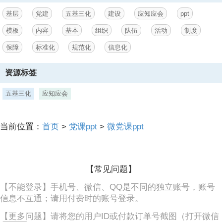
不足7人的党支部，设1名书记，必要时可以设1名副书记。党的支部委
基层
党建
五基三化
建设
应知应会
ppt
员会和不设支部委员会的支部书记、
模板
内容
基本
组织
队伍
活动
制度
3、副书记，每届任期一般为3年。基层委员会、总支部委员会、支部委
保障
标准化
规范化
信息化
员会的书记、副书记选举产生后，应报上级党组织批准。党的基层委员
会是设立纪律检查委员会，还是设立纪律检查委员，由它的上一级党组
织根据具体情况决定。党的总支部委员会和支部委员会设纪律检查委
资源标签
员。,基本组织建设：,党支部委员会一般设委员3-5名；党总支部委员会
一般设委员5-7名；党的委员会一般设委员5-7名，最多不超过9名。委
五基三化
应知应会
员会职数原则应当为单数。专职党务工作人员一般按照单位职工总数不
低于0.5%的比例配备，单位党员人数较多的可适当提高比例，党员人数
较少的保证1-2名。注重提升党建人员的业务能力水平。发展党员，必
当前位置：
首页
>
党课ppt
>
微党课ppt
须把政治标准放在首位，经过党的支部，坚持个别吸收的原则。申请入
党的人，要填写入党志愿书，要有两名正式党员作介绍人，要经过支部
大会通过和上级党组织批准，并且经过积极分子教育培养和预备期的考
察。预备党员必须面向党旗进行入党宣誓。加强
【常见问题】
【不能登录】手机号、微信、QQ是不同的独立账号，账号
信息不互通；请用付费时的账号登录。
【更多问题】请将您的用户ID或付款订单号截图（打开微信