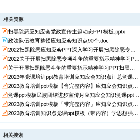
资源描述
相关资源
1、五基 三化基层党建“五基三化”建设应知应会,汇报人：中天文库,时
扫黑除恶应知应会党政宣传主题动态PPT模板.pptx
间：2023.08,即基本组织、基本队伍、基本活动、基本制度、基本保障
和标准化、规范化、信息化建设。,目录,目录,第一章,“五基三化”建设,即
政法队伍教育整顿应知应会知识点90个.doc
基本组织、基本队伍、基本活动、基本制度、基本保障和标准化、规范
2022扫黑除恶应知应会PPT深入学习开展扫黑除恶专项斗争的重要指示精神PPT课件【含完整内容】.pptx
化、信息化建设。,即基本组织、基本队伍、基本活动、基本制度、基本
保障和标准化、规范化、信息化建设。,第二章,“五个基本”建设,即基本
2022关于开展扫黑除恶专项斗争的重要指示精神学习PPT扫黑除恶应知应会PPT课件店日欧诺个.pptx
组织、基本队伍、基本活动、基本制度、基本保障和标准化、规范化、
展开
阅读全文
关于开展扫黑除恶斗争的重要指示精神学习PPT扫黑除恶应知应会PPT课件【含内容】.pptx
信息化建设。,即在“组织、队伍、活动、制度和保障”五个方面，健全完
2023年党课培训ppt教育培训应知应会知识点汇总党课ppt模板「带完整内容」教育培训知识问答党员学习教育专题课件.pptx
善基本组织体系，保健基层党建工作正常运行。,凡是有正式党员三人以
上的，都
2023教育培训ppt模板【含完整内容】应知应会知识点汇总ppt课件知识问答党员学习教育专题课件.pptx
党课ppt模板民族团结进步宣传月应知应会知识党课ppt模板「带完整内容」中华民族一家亲 同心共筑中国梦.pptx
2、应当成立党的基层组织，实现应建尽建并配备组织委员。党员100人
以上的，设立党的基层委员会。党员不足100人的，因工作需要，经上
2023教育培训ppt模板「带完整内容」应知应会知识点汇总ppt模板党课.pptx
级党组织批准，也可以设立党的基层委员会。党的基层委员会由党员大
2023教育培训知识点党课ppt模板（带内容）学思想强党性重实践建新功知识应知应会课件模板下载.pptx
会或者党员代表大会选举产生，每届任期一般为5年。党员50人以上、
100人以下的，设立党的总支部委员会。党员不足50人的，因工作需
要，经上级党组织批准，也可以设立党的总支部委员会。党的总支部委
员会由党员大会选举产生，每届任期一般为3年。正式党员3人以上的，
相关搜索
成立党支部。正式党员7人以上的党支部，设立支部委员会；正式党员