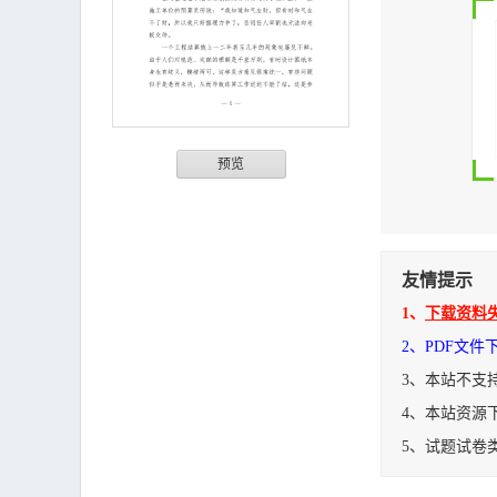
预览
友情提示
1、
下载资料
2、PDF文
3、本站不支
4、本站资源
5、试题试卷
工程结算审计对量