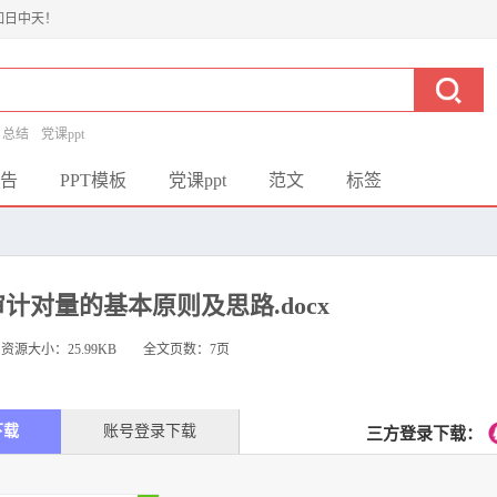
如日中天！
总结
党课ppt
告
PPT模板
党课ppt
范文
标签
计对量的基本原则及思路.docx
资源大小：
25.99KB
全文页数：7页
下载
账号登录下载
三方登录下载：