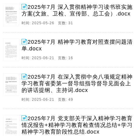
教育工作方案市卫生健康局开展深入贯彻中央八项规定
2025年7月 深入贯彻精神学习读书班实施
精神学习教育工作方案市委宣传部深入贯彻中央八项规
方案(文旅、卫检、宣传部、总工会）.docx
定。
时间: 2025-05-26 页数: 31
2、1精神精神学习学习对照查摆问题清单对照查摆问题
清单一,形式主义,官僚主义方面1政策执行与落实问题,在
贯彻国家关于城市更新,老旧小区改造政策时,仅做表面宣
2025年7月 精神学习教育对照查摆问题清
传,未深入调研本市实际情况,如在某老旧小区改造项目
单.docx
中,照搬其他城市改造方案,未考虑本地建。
时间: 2025-06-21 页数: 16
3、1目录在深入贯彻中央八项规定精神学习教育省委督
导组督导指导见面会上的讲话,1在深入贯彻中央八项规
2025年7月 在深入贯彻中央八项规定精神
定精神学习教育省委督导组指导督导见面会上的讲话,6
学习教育省委第一督导组指导督导见面会上
在深入贯彻中央八项规定精神学习教育省委第二督导组
的讲话提纲、主持词.docx
指导督导见面会上的讲话,14在深入贯彻中央八项。
时间: 2025-06-21 页数: 49
4、1目录关于贯彻精神学习教育检查情况总结,1党支部
关于深入精神学习教育情况报告,3国有企业学习精神学
习教育阶段性总结,9国企党委党委关于开展深入精神学
2025年7月 党支部关于深入精神学习教育
习教育情况的报告,15关于贯彻精神学习教育检查情况总
情况报告+精神学习教育检查情况总结+学习
结关于贯彻精神学习教育检查情况总结为深入。
精神学习教育阶段性总结.docx