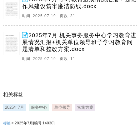
社会主义思想为指导,认真落实党中央,省,市相关部署要
作风建设筑牢廉洁防线.docx
求,习近平总书记指出,制定实施中央八项规定。
时间: 2025-07-19 页数: 31
9、1机关事务服务中心关于学习教育进展情况汇报机关
事务服务中心关于学习教育进展情况汇报党的十八大以
2025年7月 机关事务服务中心学习教育进
来,以习近平同志为核心的党中央以徙木立信之举,制定实
展情况汇报+机关单位领导班子学习教育问
施中央八项规定,开启了作风建设新篇章,习近平总书记强
题清单和整改方案.docx
调,作风建设永远在路上,永远没有休止符,必。
时间: 2025-07-19 页数: 11
相关标签
2025年7月
服务中心
单位领导
实施方案
标签
> 2025年7月[编号:14030]