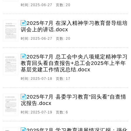
5、1目录副书记在全州深入精神学习教育督导组培训会
时间: 2025-06-27 页数: 20
上的讲话,1副书记在全省深入精神学习教育督导组培训
会上的讲话,7副书记在全市深入精神学习教育督导组培
2025年7月 在深入精神学习教育督导组培
训会上的讲话,14副书记在全州深入精神学习教育督导组
训会上的讲话.docx
培训会上的讲话副书记在全州深入精神学习教育。
时间: 2025-06-27 页数: 20
6、1总工会中央八项规定精神学习教育总工会中央八项
规定精神学习教育回头看回头看自查报告自查报告按照
县委关于开展深入贯彻中央八项规定精神学习教育回头
2025年7月 总工会中央八项规定精神学习
看工作的统一部署,县总工会高度重视,认真组织,全面开
教育回头看自查报告+总工会2025年上半年
展回头看工作,我们通过自查自纠,征求意见,对照。
基层党建工作情况总结.docx
7、12025年年7月月县委学习教育,回头看,自查情况报告
时间: 2025-07-18 页数: 17
县委学习教育,回头看,自查情况报告根据上级关于学习教
育,回头看,工作的部署要求,县委高度重视,聚焦学习教育
2025年7月 县委学习教育“回头看”自查情
深化,问题整改落实,成果转化运用等重点,通过自查自纠,
况报告.docx
座谈访谈,实地督查等方式。
时间: 2025-07-19 页数: 6
8、1学习教育进展情况汇报学习教育进展情况汇报自深
入贯彻中央八项规定精神学习教育开展以来,我社始终将
其作为一项重要政治任务,坚持以习近平新时代中国特色
2025年7月 学习教育进展情况汇报：强化