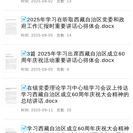
时间: 2025-09-02 页数: 13
稿,请移至最后1页查阅,复制,前言,率中央代表团出席西
藏自治区成立60周年庆祝活动的中共中央总书记,国家主
席,中央军委主席习近平,8月20日听。
2025年学习在听取西藏自治区党委和政
府工作汇报时重要讲话心得体会.docx
6、1在在,镇党委理论学习中心组学习会议上传达学习西
藏自治区成立镇党委理论学习中心组学习会议上传达学
时间: 2025-09-05 页数: 14
习西藏自治区成立60周年庆祝大会精神的总结讲话周年
庆祝大会精神的总结讲话同志们,今天,我们召开镇党委理
3篇 2025年学习出席西藏自治区成立60
论学习中心组学习,扩大,会议,主要任务是集。
周年庆祝活动重要讲话心得体会.docx
7、1关于学习贯彻总书记重要讲话精神的研讨发言材料,
时间: 2025-09-05 页数: 9
在党旗引领下铸牢忠诚警魂,1学习西藏自治区成立60周
年庆祝大会精神心得体会研讨发言,4奋进新征程,共筑幸
福路,庆祝自治区成立60周年专题党课,8关于学习贯彻总
在镇党委理论学习中心组学习会议上传达
书记重要讲话精神的研讨发言材料,在。
学习西藏自治区成立60周年庆祝大会精神的
总结讲话.docx
时间: 2025-09-11 页数: 20
学习西藏自治区成立60周年庆祝大会精神