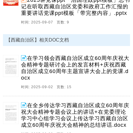
2025讲党课ppt「治国理政ppt模板」总书
西藏自治区成立在学习领会西藏自治区成立。
记在听取西藏自治区党委和政府工作汇报的
2、1在镇党委理论学习中心组学习会议上传达学习西藏
重要讲话党课ppt模板「带完整内容」.pptx
自治区成立60周年庆祝大会精神的总结讲话1在全乡传达
时间: 2025-09-07 页数: 9
学习西藏自治区成立60周年庆祝大会精神专题会议上的
讲话,7在镇党委理论学习中心组学习会议上传达学习西
藏自治区成立在镇党委理论学习中心组学习会议。
【西藏自治区】相关DOC文档
3、1学习在听取西藏自治区党委和政府工作汇报时重要
讲话心得体学习在听取西藏自治区党委和政府工作汇报
在学习领会西藏自治区成立60周年庆祝大
时重要讲话心得体会会近日,习近平总书记在听取西藏自
会精神专题研讨会上的发言材料+庆祝西藏
治区党委和政府工作汇报时强调,要健全作风建设常态化
自治区成立60周年主题宣讲大会上的党课.d
长效化机制,作风建设永远在路上,唯有融入日常。
ocx
4、1学习贯彻西藏自治区成立60周年重要讲话心得体
时间: 2025-09-02 页数: 15
会,1学习出席西藏自治区成立60周年庆祝活动重要讲话
心得体会,4热烈庆祝西藏自治区成立六十周年心得体
在全乡传达学习西藏自治区成立60周年庆
会,6学习贯彻西藏自治区成立学习贯彻西藏自治区成立
祝大会精神专题会议上的讲话+在党委理论
60周年重要讲话心得体会周年重要讲话心得体会。
学习中心组学习会议上传达学习西藏自治区
5、总书记听取西藏自治区党委和政府工作汇报,讲好新
成立60周年庆祝大会精神的总结讲话.docx
时代西藏故事,关于配套讲稿的说明,本PPT模板包含讲