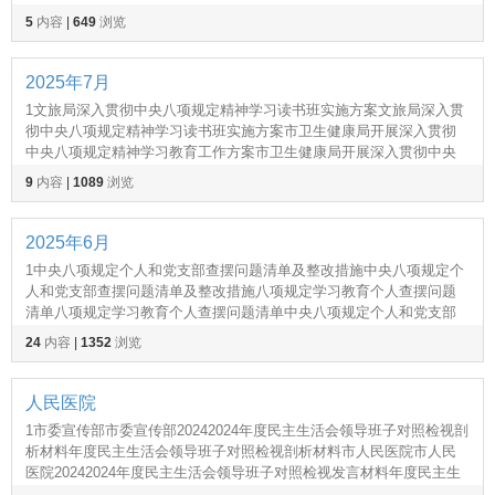
定精神,班子,问题清单和整改措施八项规定精神,班子,12025年度第二季
5
内容
|
649
浏览
度村党支部书记个人述职报告年度第二季度村
2025年7月
1文旅局深入贯彻中央八项规定精神学习读书班实施方案文旅局深入贯
彻中央八项规定精神学习读书班实施方案市卫生健康局开展深入贯彻
中央八项规定精神学习教育工作方案市卫生健康局开展深入贯彻中央
八项规定精神学习教育工作方案市委宣传部深入贯彻中央八项规定,1精
9
内容
|
1089
浏览
神精神学习学习对照查摆问题清单对照查摆问题清单一,形式
2025年6月
1中央八项规定个人和党支部查摆问题清单及整改措施中央八项规定个
人和党支部查摆问题清单及整改措施八项规定学习教育个人查摆问题
清单八项规定学习教育个人查摆问题清单中央八项规定个人和党支部
查摆问题清单及整改措施中央八项规定个人和党支部查摆问题清
24
内容
|
1352
浏览
单,20252025年年深入贯彻中央八项规定精神学习教育进度计
人民医院
1市委宣传部市委宣传部20242024年度民主生活会领导班子对照检视剖
析材料年度民主生活会领导班子对照检视剖析材料市人民医院市人民
医院20242024年度民主生活会领导班子对照检视发言材料年度民主生
活会领导班子对照检视发言材料县委班子县委班,1目录在市人民医院庆