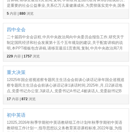
是重要的社会公益事业,关系亿万儿童健康成长,为贯彻落实党中央,国务
院决策部署,逐步推行免费学前教育,推进学,1在全县贯彻落实关于逐步
5
内容
|
880
浏览
推行免费学前教育的意见精神会议在全
四中全会
二十届四中全会议程,中共中央政治局向中央委员会报告工作,研究关于
制定国民经济和社会发展第十五个五年规划的建议,关于配套讲稿的说
明,本PPT模板包含讲稿,请移至最后1页查阅,复制,中共中央政治局7月
30日召开会议,决定今年10月在北京召开中国,二十届四中全会,二十届
229
内容
|
1757
浏览
四中全会10月20日至23日召开,关
重大决策
12025年国企巡视巡察专题民主生活会会前谈心谈话记录年国企巡视巡
察专题民主生活会会前谈心谈话记录1谈话时间,2025年,月,日2谈话地
点,党委书记办公室,3谈话人,党委书记A书记,4被谈话人,党委副书记B
副书记,5记录人,办公室陈秘书,6,1副乡镇长巡察整改专题民主生活会个
17
内容
|
872
浏览
人发言提纲1人大副主席巡
初中英语
12025,2026年秋季学期初中英语教研组工作计划年秋季学期初中英语
教研组工作计划一,指导思想以义务教育英语课程标准,2022年版,为指