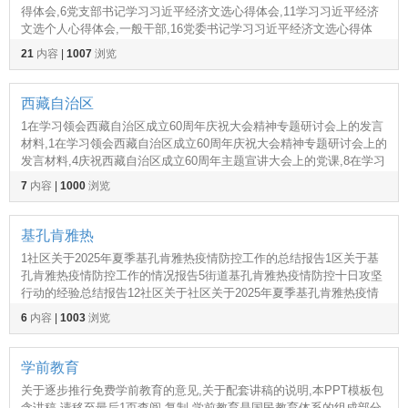
得体会,6党支部书记学习习近平经济文选心得体会,11学习习近平经济
文选个人心得体会,一般干部,16党委书记学习习近平经济文选心得体
会,21领导干部学习习近平经济文选心得体会领导,1集团党委书记中心
21
内容
|
1007
浏览
组学习习近平经济文选研讨发言交流材料,1
西藏自治区
1在学习领会西藏自治区成立60周年庆祝大会精神专题研讨会上的发言
材料,1在学习领会西藏自治区成立60周年庆祝大会精神专题研讨会上的
发言材料,4庆祝西藏自治区成立60周年主题宣讲大会上的党课,8在学习
领会西藏自治区成立在学习领会西藏自治区成立,1在镇党委理论学习中
7
内容
|
1000
浏览
心组学习会议上传达学习西藏自治区成立6
基孔肯雅热
1社区关于2025年夏季基孔肯雅热疫情防控工作的总结报告1区关于基
孔肯雅热疫情防控工作的情况报告5街道基孔肯雅热疫情防控十日攻坚
行动的经验总结报告12社区关于社区关于2025年夏季基孔肯雅热疫情
防控工作的总结报告年夏季基孔肯雅热疫情防控工作,1在基孔肯雅热防
6
内容
|
1003
浏览
控工作专题会议上的讲话1在全区基孔肯雅热疫
学前教育
关于逐步推行免费学前教育的意见,关于配套讲稿的说明,本PPT模板包
含讲稿,请移至最后1页查阅,复制,学前教育是国民教育体系的组成部分,