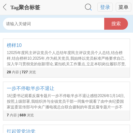
Tag聚合标签
登录
菜单
搜索
榜样10
12025年度民主评议党员个人总结年度民主评议党员个人总结,结合榜
样,结合榜样10,2025年,作为机关党员,我始终以党员标准严格要求自己,
深入学习贯彻党的创新理论,紧扣机关工作重点,立足本职岗位履职尽责,
自觉践行党员义务,主动参与党组织各,12026年机关党员观看榜样年机
28
内容
|
727
浏览
关党员观看榜样10专题节目
一步不停歇半步不退让
1纪委书记观看反腐专题片一步不停歇半步不退让感悟2026年1月14日,
按照上级部署,我组织并与全镇党员干部一同集中观看了由中央纪委国
家监委宣传部与中央广播电视总台联合摄制的年度反腐专题片一步不
停歇半步不退让,四集专题片,十二个典型案例,犹如,1乡镇纪委书记观看
7
内容
|
669
浏览
反腐专题片一步不停歇半步不退让感悟,1乡
扛起管党治党