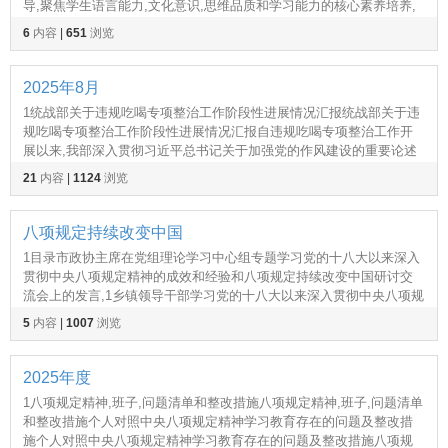
导,聚焦学生语言能力,文化意识,思维品质和学习能力的核心素养培养,
深化教学评一体化改革,贯彻减负增效理,12025,2026年秋季第一学期初
6
内容
|
651
浏览
中英语教学质量分析报告
2025年8月
1统战部关于违规吃喝专项整治工作阶段性进展情况汇报统战部关于违
规吃喝专项整治工作阶段性进展情况汇报自违规吃喝专项整治工作开
展以来,我部深入贯彻习近平总书记关于加强党的作风建设的重要论述
和中央八项规定及其实施细则精神,深刻认识违规吃喝问题的顽,12025
21
内容
|
1124
浏览
年领导干部关于作风建设查摆问题清单及整改措施的报
八项规定持续改变中国
1目录市政协主席在党组理论学习中心组专题学习党的十八大以来深入
贯彻中央八项规定精神的成效和经验和八项规定持续改变中国研讨交
流会上的发言,1乡镇领导干部学习党的十八大以来深入贯彻中央八项规
定精神的成效和经验和八项规定持续改变中国心得体会,8学,1目录在住
5
内容
|
1007
浏览
建局党组理论学习中心组学习八项规定持续改变中国研
2025年度
1八项规定精神,班子,问题清单和整改措施八项规定精神,班子,问题清单
和整改措施个人对照中央八项规定精神学习教育存在的问题及整改措
施个人对照中央八项规定精神学习教育存在的问题及整改措施八项规