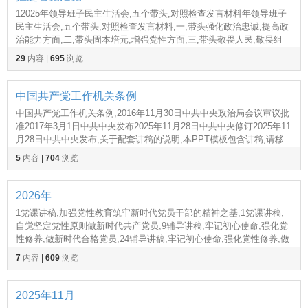
12025年领导班子民主生活会,五个带头,对照检查发言材料年领导班子
民主生活会,五个带头,对照检查发言材料,一,带头强化政治忠诚,提高政
治能力方面,二,带头固本培元,增强党性方面,三,带头敬畏人民,敬畏组
织,敬畏法纪方面,四,带头干事创业,12025年领导班子民主生活会对照检
29
内容
|
695
浏览
视剖析材料,12025年
中国共产党工作机关条例
中国共产党工作机关条例,2016年11月30日中共中央政治局会议审议批
准2017年3月1日中共中央发布2025年11月28日中共中央修订2025年11
月28日中共中央发布,关于配套讲稿的说明,本PPT模板包含讲稿,请移
至最后1页查阅,复制,党的工作机关首先是政治机关,2025新修订版中国
5
内容
|
704
浏览
共产党工作机
2026年
1党课讲稿,加强党性教育筑牢新时代党员干部的精神之基,1党课讲稿,
自觉坚定党性原则做新时代共产党员,9辅导讲稿,牢记初心使命,强化党
性修养,做新时代合格党员,24辅导讲稿,牢记初心使命,强化党性修养,做
新时代合格党员,30党课讲稿,加强党性,12026年入党积极分子第一季度
7
内容
|
609
浏览
思想汇报年入党积极分子第一
2025年11月