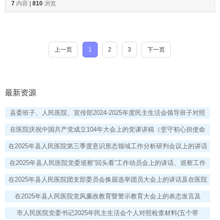
7
内容
|
810
浏览
祝中国共产党成立104周年大会上的党课
上一页
1
2
3
下一页
最新资源
县委班子、人民医院、宣传部2024-2025年度民主生活会领导班子对照
检视剖析.docx
在医院庆祝中国共产党成立104年大会上的党课讲稿（坚守初心担使命
砥砺奋进谱新篇；医心向党守初心人民医院铸医魂）.docx
在2025年县人民医院第三季度意识形态领域工作分析研判会议上的讲话
+前三季度意识形态工作责任制落实情况总结报告.docx
在2025年县人民医院党委巡察“回头看”工作动员会上的讲话、巡察工作
会议暨区委巡察动员部署会上的讲话.docx
在2025年县人民医院团支部委员会换届选举团员大会上的讲话及在医院
2025年下半年党风廉政建设专题会议上的讲话.docx
在2025年县人民医院党风廉政教育暨警示教育大会上的表态发言及
2025年党风廉政建设工作总结.docx
市人民医院党委书记2025年民主生活会个人对照检查材料(五个带