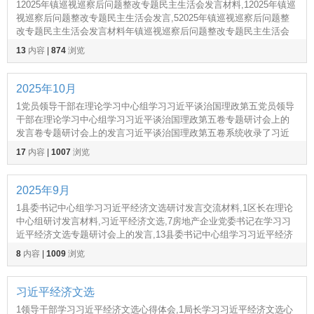
12025年镇巡视巡察后问题整改专题民主生活会发言材料,12025年镇巡
视巡察后问题整改专题民主生活会发言,52025年镇巡视巡察后问题整
改专题民主生活会发言材料年镇巡视巡察后问题整改专题民主生活会
发言材料根据巡视巡察反馈意见和专题民主生活,1关于加强新时代机关
13
内容
|
874
浏览
党支部自身建设的调研报告,1市教育局关
2025年10月
1党员领导干部在理论学习中心组学习习近平谈治国理政第五党员领导
干部在理论学习中心组学习习近平谈治国理政第五卷专题研讨会上的
发言卷专题研讨会上的发言习近平谈治国理政第五卷系统收录了习近
平总书记在2020年2月至2022年10月期间的重要著作,1单位副职领导关
17
内容
|
1007
浏览
于习近平经济文选研讨发言材料,1,单位副职领
2025年9月
1县委书记中心组学习习近平经济文选研讨发言交流材料,1区长在理论
中心组研讨发言材料,习近平经济文选,7房地产企业党委书记在学习习
近平经济文选专题研讨会上的发言,13县委书记中心组学习习近平经济
文选研讨发言交流材料县委书记中心组学习习近平经济,1乡镇作风建设
8
内容
|
1009
浏览
问题及整改清单,1作风建设问题清单,100条
习近平经济文选
1领导干部学习习近平经济文选心得体会,1局长学习习近平经济文选心